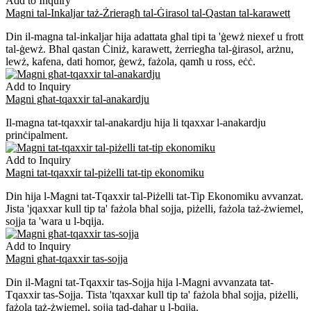
Add to Inquiry
Magni tal-Inkaljar taż-Żrieragħ tal-Ġirasol tal-Qastan tal-karawett
Din il-magna tal-inkaljar hija adattata għal tipi ta 'ġewż niexef u frott
tal-ġewż. Bħal qastan Ċiniż, karawett, żerriegħa tal-ġirasol, arżnu,
lewż, kafena, dati ħomor, ġewż, fażola, qamħ u ross, eċċ.
Add to Inquiry
Magni għat-tqaxxir tal-anakardju
Il-magna tat-tqaxxir tal-anakardju hija li tqaxxar l-anakardju
prinċipalment.
Add to Inquiry
Magni tat-tqaxxir tal-piżelli tat-tip ekonomiku
Din hija l-Magni tat-Tqaxxir tal-Piżelli tat-Tip Ekonomiku avvanzat.
Jista 'jqaxxar kull tip ta' fażola bħal sojja, piżelli, fażola taż-żwiemel,
sojja ta 'wara u l-bqija.
Add to Inquiry
Magni għat-tqaxxir tas-sojja
Din il-Magni tat-Tqaxxir tas-Sojja hija l-Magni avvanzata tat-
Tqaxxir tas-Sojja. Tista 'tqaxxar kull tip ta' fażola bħal sojja, piżelli,
fażola taż-żwiemel, sojja tad-dahar u l-bqija.