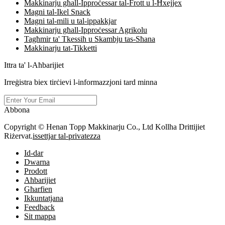
Makkinarju għall-Ipproċessar tal-Frott u l-Ħxejjex
Magni tal-Ikel Snack
Magni tal-mili u tal-ippakkjar
Makkinarju għall-Ipproċessar Agrikolu
Tagħmir ta' Tkessiħ u Skambju tas-Sħana
Makkinarju tat-Tikketti
Ittra ta' l-Aħbarijiet
Irreġistra biex tirċievi l-informazzjoni tard minna
Abbona
Copyright © Henan Topp Makkinarju Co., Ltd Kollha Drittijiet
Riżervat.
issettjar tal-privatezza
Id-dar
Dwarna
Prodott
Aħbarijiet
Għarfien
Ikkuntatjana
Feedback
Sit mappa