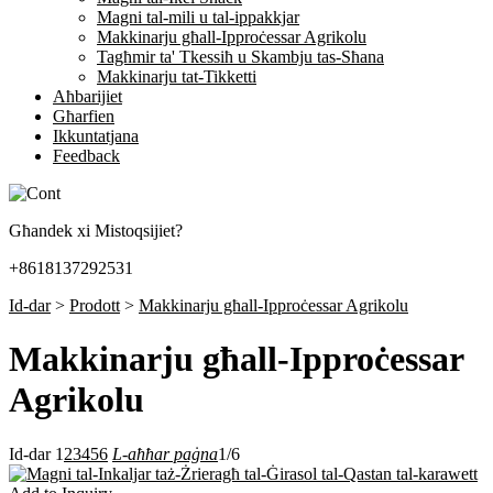
Magni tal-mili u tal-ippakkjar
Makkinarju għall-Ipproċessar Agrikolu
Tagħmir ta' Tkessiħ u Skambju tas-Sħana
Makkinarju tat-Tikketti
Aħbarijiet
Għarfien
Ikkuntatjana
Feedback
Għandek xi Mistoqsijiet?
+8618137292531
Id-dar
>
Prodott
>
Makkinarju għall-Ipproċessar Agrikolu
Makkinarju għall-Ipproċessar
Agrikolu
Id-dar
1
2
3
4
5
6
L-aħħar paġna
1/6