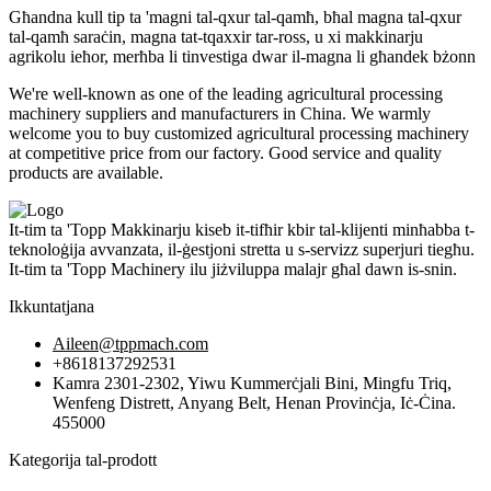
Għandna kull tip ta 'magni tal-qxur tal-qamħ, bħal magna tal-qxur
tal-qamħ saraċin, magna tat-tqaxxir tar-ross, u xi makkinarju
agrikolu ieħor, merħba li tinvestiga dwar il-magna li għandek bżonn
We're well-known as one of the leading agricultural processing
machinery suppliers and manufacturers in China. We warmly
welcome you to buy customized agricultural processing machinery
at competitive price from our factory. Good service and quality
products are available.
It-tim ta 'Topp Makkinarju kiseb it-tifħir kbir tal-klijenti minħabba t-
teknoloġija avvanzata, il-ġestjoni stretta u s-servizz superjuri tiegħu.
It-tim ta 'Topp Machinery ilu jiżviluppa malajr għal dawn is-snin.
Ikkuntatjana
Aileen@tppmach.com
+8618137292531
Kamra 2301-2302, Yiwu Kummerċjali Bini, Mingfu Triq,
Wenfeng Distrett, Anyang Belt, Henan Provinċja, Iċ-Ċina.
455000
Kategorija tal-prodott