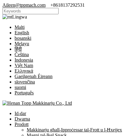
Aileen@tppmach.com
+8618137292531
Lingwa
Malti
English
bosanski
Melayu
हिंदी
Čeština
Indonesia
Việt Nam
Ελληνικά
Gaeilgenah Éireann
slovenčina
suomi
Português
Id-dar
Dwarna
Prodott
Makkinarju għall-Ipproċessar tal-Frott u l-Ħxejjex
Magni tal-Ikel Snack