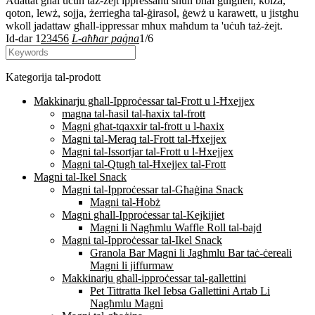
Adattat għal uċuħ taż-żejt ippressanti sħun bħal ġulġlien, kolza,
qoton, lewż, sojja, żerriegħa tal-ġirasol, ġewż u karawett, u jistgħu
wkoll jadattaw għall-ippressar mhux maħdum ta 'uċuħ taż-żejt.
Id-dar
1
2
3
4
5
6
L-aħħar paġna
1/6
Kategorija tal-prodott
Makkinarju għall-Ipproċessar tal-Frott u l-Ħxejjex
magna tal-ħasil tal-ħaxix tal-frott
Magni għat-tqaxxir tal-frott u l-ħaxix
Magni tal-Meraq tal-Frott tal-Ħxejjex
Magni tal-Issortjar tal-Frott u l-Ħxejjex
Magni tal-Qtugħ tal-Ħxejjex tal-Frott
Magni tal-Ikel Snack
Magni tal-Ipproċessar tal-Għaġina Snack
Magni tal-Ħobż
Magni għall-Ipproċessar tal-Kejkijiet
Magni li Nagħmlu Waffle Roll tal-bajd
Magni tal-Ipproċessar tal-Ikel Snack
Granola Bar Magni li Jagħmlu Bar taċ-ċereali
Magni li jiffurmaw
Makkinarju għall-ipproċessar tal-gallettini
Pet Tittratta Ikel Iebsa Gallettini Artab Li
Nagħmlu Magni