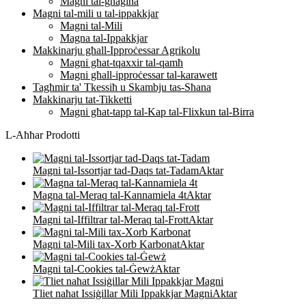
Magni tal-għaġina
Magni tal-mili u tal-ippakkjar
Magni tal-Mili
Magna tal-Ippakkjar
Makkinarju għall-Ipproċessar Agrikolu
Magni għat-tqaxxir tal-qamħ
Magni għall-ipproċessar tal-karawett
Tagħmir ta' Tkessiħ u Skambju tas-Sħana
Makkinarju tat-Tikketti
Magni għat-tapp tal-Kap tal-Flixkun tal-Birra
L-Aħħar Prodotti
Magni tal-Issortjar tad-Daqs tat-Tadam
Aktar
Magna tal-Meraq tal-Kannamiela 4t
Aktar
Magni tal-Iffiltrar tal-Meraq tal-Frott
Aktar
Magni tal-Mili tax-Xorb Karbonat
Aktar
Magni tal-Cookies tal-Ġewż
Aktar
Tliet naħat Issiġillar Mili Ippakkjar Magni
Aktar