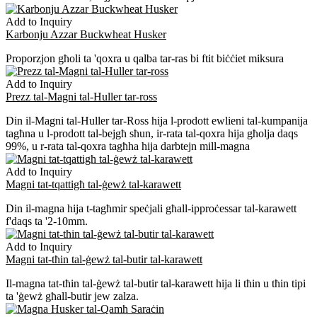
Add to Inquiry
Karbonju Azzar Buckwheat Husker
Proporzjon għoli ta 'qoxra u qalba tar-ras bi ftit biċċiet miksura
Add to Inquiry
Prezz tal-Magni tal-Huller tar-ross
Din il-Magni tal-Huller tar-Ross hija l-prodott ewlieni tal-kumpanija
tagħna u l-prodott tal-bejgħ sħun, ir-rata tal-qoxra hija għolja daqs
99%, u r-rata tal-qoxra tagħha hija darbtejn mill-magna
Add to Inquiry
Magni tat-tqattigħ tal-ġewż tal-karawett
Din il-magna hija t-tagħmir speċjali għall-ipproċessar tal-karawett
f'daqs ta '2-10mm.
Add to Inquiry
Magni tat-tħin tal-ġewż tal-butir tal-karawett
Il-magna tat-tħin tal-ġewż tal-butir tal-karawett hija li tħin u tħin tipi
ta 'ġewż għall-butir jew zalza.