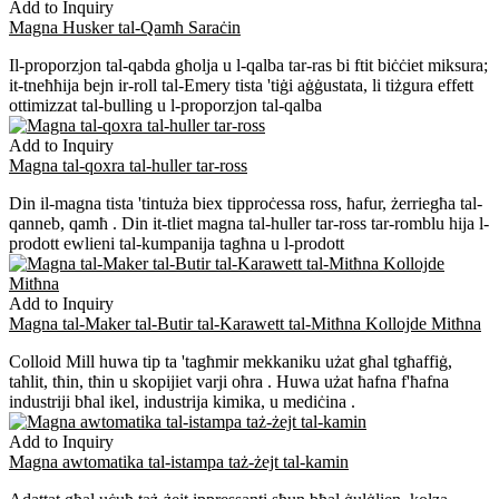
Add to Inquiry
Magna Husker tal-Qamħ Saraċin
Il-proporzjon tal-qabda għolja u l-qalba tar-ras bi ftit biċċiet miksura;
it-tneħħija bejn ir-roll tal-Emery tista 'tiġi aġġustata, li tiżgura effett
ottimizzat tal-bulling u l-proporzjon tal-qalba
Add to Inquiry
Magna tal-qoxra tal-huller tar-ross
Din il-magna tista 'tintuża biex tipproċessa ross, ħafur, żerriegħa tal-
qanneb, qamħ . Din it-tliet magna tal-huller tar-ross tar-romblu hija l-
prodott ewlieni tal-kumpanija tagħna u l-prodott
Add to Inquiry
Magna tal-Maker tal-Butir tal-Karawett tal-Mitħna Kollojde Mitħna
Colloid Mill huwa tip ta 'tagħmir mekkaniku użat għal tgħaffiġ,
taħlit, tħin, tħin u skopijiet varji oħra . Huwa użat ħafna f'ħafna
industriji bħal ikel, industrija kimika, u mediċina .
Add to Inquiry
Magna awtomatika tal-istampa taż-żejt tal-kamin